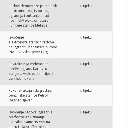
Radovi demontaže postojećih
u tijeku
elektromotora, isporuka,
ugradnja i puštanje u rad
novih 6kV elektromotora
Pumpne stanice Melnice
Izvođenje
u tijeku
elektroinstalaterskih radova
na izgradnji benzinske pumpe
INA – Novska sjever i jug
Revitalizacija vrelovodne
u tijeku
mreže u gradu Karlovcu –
zamjena vrelovodnih cijevi i
ventilskih okana
Rekonstrukcija i dogradnja
u tijeku
benzinske stanice Petrol
Desinec sjever
Izvođenje radova izgradnje
u tijeku
platforme za uzimanje
uzoraka iz autocisterni na
ulazu i izlazu s Terminala