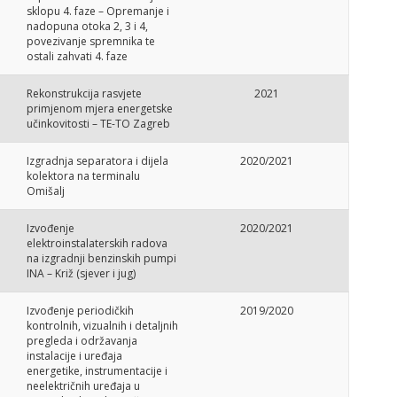
sklopu 4. faze – Opremanje i
nadopuna otoka 2, 3 i 4,
povezivanje spremnika te
ostali zahvati 4. faze
Rekonstrukcija rasvjete
2021
primjenom mjera energetske
učinkovitosti – TE-TO Zagreb
Izgradnja separatora i dijela
2020/2021
kolektora na terminalu
Omišalj
Izvođenje
2020/2021
elektroinstalaterskih radova
na izgradnji benzinskih pumpi
INA – Križ (sjever i jug)
Izvođenje periodičkih
2019/2020
kontrolnih, vizualnih i detaljnih
pregleda i održavanja
instalacije i uređaja
energetike, instrumentacije i
neelektričnih uređaja u