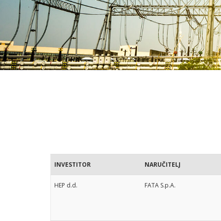
INVESTITOR
NARUČITELJ
HEP d.d.
FATA S.p.A.