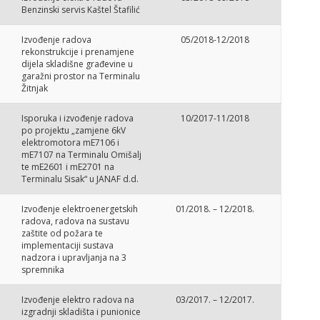
Benzinski servis Kaštel Štafilić
Izvođenje radova
05/2018-12/2018
rekonstrukcije i prenamjene
dijela skladišne građevine u
garažni prostor na Terminalu
Žitnjak
Isporuka i izvođenje radova
10/2017-11/2018
po projektu „zamjene 6kV
elektromotora mE7106 i
mE7107 na Terminalu Omišalj
te mE2601 i mE2701 na
Terminalu Sisak“ u JANAF d.d.
Izvođenje elektroenergetskih
01/2018. – 12/2018.
radova, radova na sustavu
zaštite od požara te
implementaciji sustava
nadzora i upravljanja na 3
spremnika
Izvođenje elektro radova na
03/2017. – 12/2017.
izgradnji skladišta i punionice