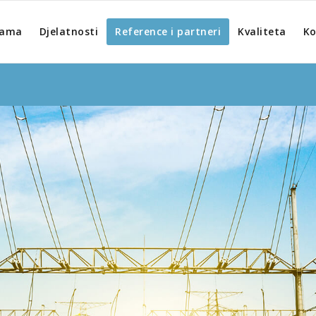
nama
Djelatnosti
Reference i partneri
Kvaliteta
Ko