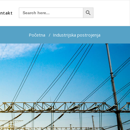
Search Button
Search
ntakt
for:
Početna
/
Industrijska postrojenja