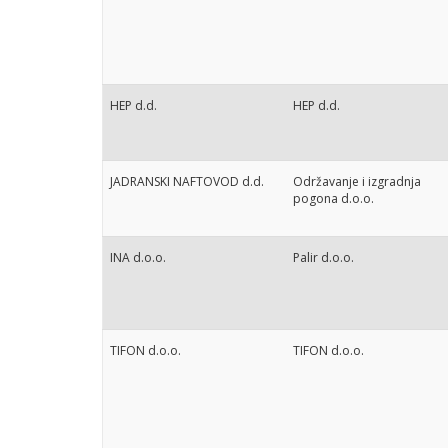
HEP d.d.
HEP d.d.
JADRANSKI NAFTOVOD d.d.
Održavanje i izgradnja
pogona d.o.o.
INA d.o.o.
Palir d.o.o.
TIFON d.o.o.
TIFON d.o.o.