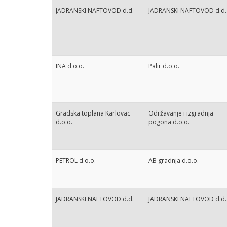
JADRANSKI NAFTOVOD d.d.
JADRANSKI NAFTOVOD d.d.
INA d.o.o.
Palir d.o.o.
Gradska toplana Karlovac
Održavanje i izgradnja
d.o.o.
pogona d.o.o.
PETROL d.o.o.
AB gradnja d.o.o.
JADRANSKI NAFTOVOD d.d.
JADRANSKI NAFTOVOD d.d.