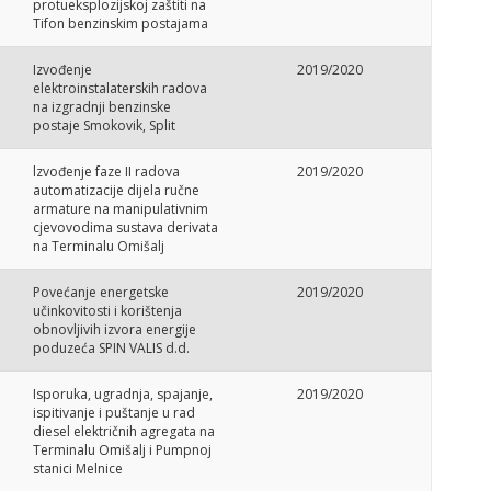
protueksplozijskoj zaštiti na
Tifon benzinskim postajama
Izvođenje
2019/2020
elektroinstalaterskih radova
na izgradnji benzinske
postaje Smokovik, Split
lzvođenje faze II radova
2019/2020
automatizacije dijela ručne
armature na manipulativnim
cjevovodima sustava derivata
na Terminalu Omišalj
Povećanje energetske
2019/2020
učinkovitosti i korištenja
obnovljivih izvora energije
poduzeća SPIN VALIS d.d.
Isporuka, ugradnja, spajanje,
2019/2020
ispitivanje i puštanje u rad
diesel električnih agregata na
Terminalu Omišalj i Pumpnoj
stanici Melnice