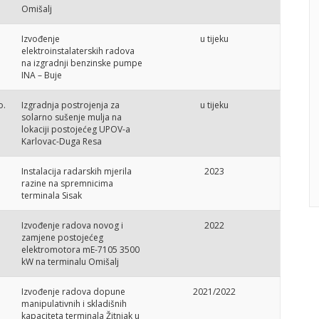
Omišalj
Izvođenje
u tijeku
elektroinstalaterskih radova
na izgradnji benzinske pumpe
INA – Buje
o.
Izgradnja postrojenja za
u tijeku
solarno sušenje mulja na
lokaciji postojećeg UPOV-a
Karlovac-Duga Resa
Instalacija radarskih mjerila
2023
razine na spremnicima
terminala Sisak
Izvođenje radova novog i
2022
zamjene postojećeg
elektromotora mE-7105 3500
kW na terminalu Omišalj
Izvođenje radova dopune
2021/2022
manipulativnih i skladišnih
kapaciteta terminala Žitnjak u