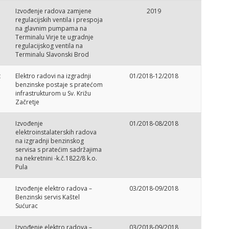
Izvođenje radova zamjene
2019
regulacijskih ventila i prespoja
na glavnim pumpama na
Terminalu Virje te ugradnje
regulacijskog ventila na
Terminalu Slavonski Brod
t
Elektro radovi na izgradnji
01/2018-12/2018
benzinske postaje s pratećom
infrastrukturom u Sv. Križu
Začretje
Izvođenje
01/2018-08/2018
elektroinstalaterskih radova
na izgradnji benzinskog
servisa s pratećim sadržajima
na nekretnini -k.č.1822/8 k.o.
Pula
Izvođenje elektro radova –
03/2018-09/2018
Benzinski servis Kaštel
Sućurac
Izvođenje elektro radova –
03/2018-09/2018