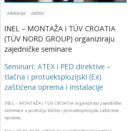
edukacija
zaštita
INEL – MONTAŽA i TÜV CROATIA
(TÜV NORD GROUP) organiziraju
zajedničke seminare
Seminari: ATEX i PED direktive –
tlačna i protueksplozijski (Ex)
zaštićena oprema i instalacije
INEL – MONTAŽA i TÜV CROATIA organiziraju zajedničke
seminare u području tlačne i protueksplozijski zaštićene
opreme.
Dana 23.03.2020. održat će se jednodnevni seminar