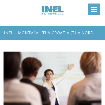
INEL – MONTAŽA I TÜV CROATIA (TÜV NORD
GROUP) ORGANIZIRAJU ZAJEDNIČKE SEMINARE