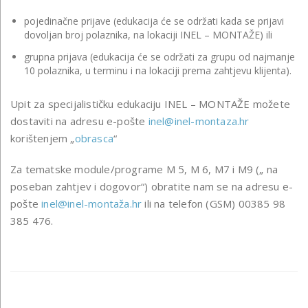
pojedinačne prijave (edukacija će se održati kada se prijavi
dovoljan broj polaznika, na lokaciji INEL – MONTAŽE) ili
grupna prijava (edukacija će se održati za grupu od najmanje
10 polaznika, u terminu i na lokaciji prema zahtjevu klijenta).
Upit za specijalističku edukaciju INEL – MONTAŽE možete
dostaviti na adresu e-pošte
inel@inel-montaza.hr
korištenjem „
obrasca
“
Za tematske module/programe M 5, M 6, M7 i M9 („ na
poseban zahtjev i dogovor“) obratite nam se na adresu e-
pošte
inel@inel-montaža.hr
ili na telefon (GSM) 00385 98
385 476.