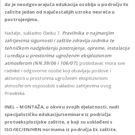
da je neodgovarajuća edukacija osoblja u području Ex
zaštite jedan od najučestalijih uzroka nesreća u
postrojenjima.
Nadalje, sukladno članku 7.
Pravilnika o najmanjim
zahtjevima sigurnosti i zaštite zdravlja radnika te
tehničkom nadgledanju postrojenja, opreme, instalacija
i uređaja u prostorima ugroženim eksplozivnom
atmosferom (NN 39/06 i 106/07)
, poslodavac mora sve
radnike i odgovorne osobe koji obavljaju poslove i
aktivnosti u prostorima ugroženim eksplozivnom
atmosferom osposobiti sukladno zahtjevima ovog
Pravilnika.
INEL – MONTAŽA, u okviru svojih djelatnosti, nudi
specijalističku edukaciju/seminare iz područja
protueksplozijske zaštite, a koji su usklađeni s
ISO/IEC/EN/HRN normama iz područja Ex zaštite.