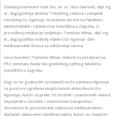
Edukaciju/seminare vodi Doc. dr. sc. Ivica Gavranić, dipl. ing.
el., dugogodišnji direktor Tehničkog sektora i zamjenik
ravnatelja Ex-Agencije te naslovni docent na Fakultetu
elektrotehnike i računarstva Sveučilišta u Zagrebu. U
provođenju edukacije sudjeluje i Tomislav Mlinac, dipl. ing.
el., dugogodišnji voditelj odjela u Ex-Agenciji i član
međunarodnih timova za održavanje norma.
Ivica Gavranić i Tomislav Mlinac redoviti su predavači na
PEX seminaru Rudarsko-geološkog-naftnog fakulteta
Sveučilišta u Zagrebu.
Dugi su niz godina bili i predavači na Ex seminaru Agencije
za prostore ugrožene eksplozivnom atmosferom (Ex-
Agencija). Autori su preko 50 stručnih i znanstvenih radova
objavljenih u stručnim i znanstvenim časopisima i
zbornicima te prezentiranih radova na međunarodnim i
domaćim skupovima i konferencijama. Autori su i koautori